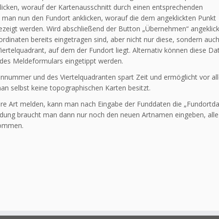
licken, worauf der Kartenausschnitt durch einen entsprechen­den
ann man nun den Fundort anklicken, worauf die dem angeklickten Punkt
zeigt werden. Wird abschließend der Button „Übernehmen“ angeklick
dinaten bereits eingetragen sind, aber nicht nur diese, sondern auch
rtelquadrant, auf dem der Fundort liegt. Alternativ können diese Da
 des Meldeformulars eingetippt werden.
ennummer und des Viertelquadranten spart Zeit und ermöglicht vor a
 selbst keine topogra­phischen Karten besitzt.
e Art melden, kann man nach Eingabe der Funddaten die „Fundortda
eldung braucht man dann nur noch den neuen Artnamen eingeben, all
nommen.