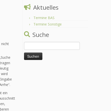
Aktuelles
Termine BAS
Termine Sonstige
Suche
 nicht
Suchen
nach:
 „Suche
etragen
deutig
 wird
 Eingabe
Arrhe“.
t ein
ausschnitt
den,
oberen