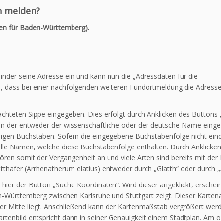
n melden?
en für Baden-Württemberg).
 Finder seine Adresse ein und kann nun die „Adressdaten für die
l, dass bei einer nachfolgenden weiteren Fundortmeldung die Adresse
chteten Sippe eingegeben. Dies erfolgt durch Anklicken des Buttons
 in der entweder der wissen­schaftliche oder der deutsche Name eing
nigen Buchstaben. Sofern die eingege­bene Buchstabenfolge nicht ein
le Namen, welche diese Buchstabenfolge enthalten. Durch Anklicken
en somit der Vergangenheit an und viele Arten sind bereits mit der
thafer (Arrhenatherum elatius) entweder durch „Glatth“ oder durch „
 hier der Button „Suche Koordinaten“. Wird dieser angeklickt, erschein
en-Württemberg zwischen Karlsruhe und Stuttgart zeigt. Dieser Karten
einer Mitte liegt. Anschließend kann der Kartenmaßstab vergrößert wer
artenbild entspricht dann in seiner Genauigkeit einem Stadtplan. Am 