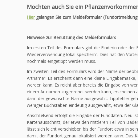
Möchten auch Sie ein Pflanzenvorkomme
Hier
gelangen Sie zum Meldeformular (Fundortmeldung
Hinweise zur Benutzung des Meldeformulars
Im ersten Teil des Formulars gibt die Finderin oder der
Wiederverwendung lokal speichern“. Dies hat den Vortei
nochmals eingetippt werden muss.
Im zweiten Teil des Formulars wird der Name der beoba
Artname“. Es erscheint dann eine kleine Eingabemaske,
werden kann. Es reicht aber bereits die Eingabe von we
einem Artnamen zugeordnet werden kann, erscheinen al
dann der gewünschte Name ausgewählt. Tippfehler gehör
weniger Buchstaben eindeutig ausgewählt, etwa der Glat
Anschließend erfolgt die Eingabe der Funddaten. Neu ist
Kartenaus­schnitt, der etwa den mittleren Teil von Bad
lässt sich leicht verschieben bis der Fundort etwa in s
damit der Fundort genau lokali­siert werden kann. Das K