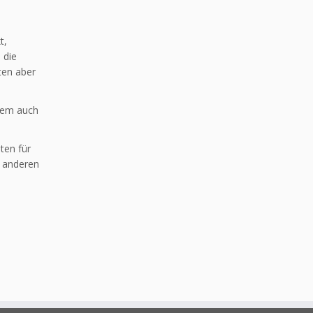
t,
 die
ten aber
llem auch
ten für
e anderen