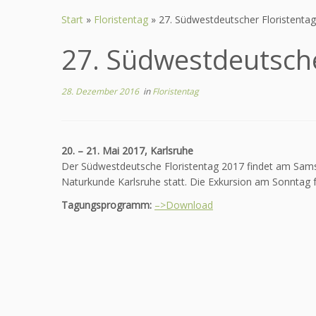
Zum
Inhalt
Start
»
Floristentag
»
27. Südwestdeutscher Floristenta
springen
27. Südwestdeutsche
28. Dezember 2016
in
Floristentag
20. – 21. Mai 2017, Karlsruhe
Der Südwestdeutsche Floristentag 2017 findet am Samst
Naturkunde Karlsruhe statt. Die Exkursion am Sonntag f
Tagungsprogramm:
–>Download