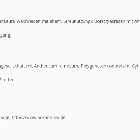
nsaure Waldweiden mit ehem. Streunutzung); Borstgrasrasen mit Ar
sgang.
mgesellschaft mit Anthericum ramosum, Polygonatum odoratum, Cyti
Stetten.
page, https://www.botanik-sw.de