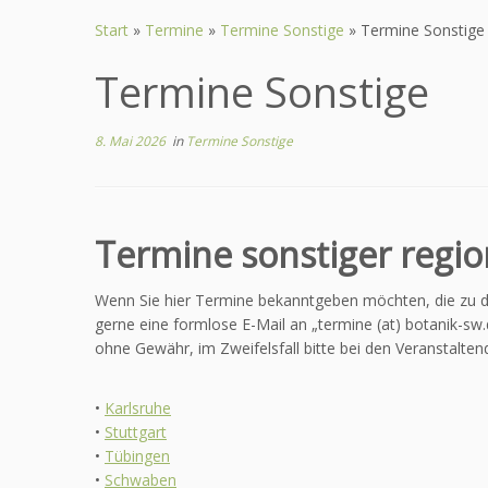
Zum
Inhalt
Start
»
Termine
»
Termine Sonstige
»
Termine Sonstige
springen
Termine Sonstige
8. Mai 2026
in
Termine Sonstige
Termine sonstiger regi
Wenn Sie hier Termine bekanntgeben möchten, die zu d
gerne eine formlose E-Mail an „termine (at) botanik-sw.
ohne Gewähr, im Zweifelsfall bitte bei den Veranstalte
•
Karlsruhe
•
Stuttgart
•
Tübingen
•
Schwaben