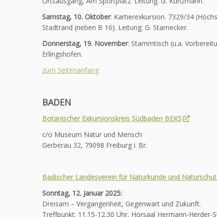
Ortsausgang, Am Sportplatz. Leitung: G. Kunzmann.
Samstag, 10. Oktober
: Kartierexkursion. 7329/34 (Höchs
Stadtrand (neben B 16). Leitung: G. Starnecker.
Donnerstag, 19. November
: Stammtisch (u.a. Vorberei
Erlingshofen.
zum Seitenanfang
BADEN
Botanischer Exkursionskreis Südbaden BEKS
c/o Museum Natur und Mensch
Gerberau 32, 79098 Freiburg i. Br.
Badischer Landesverein für Naturkunde und Naturschut
Sonntag, 12. Januar 2025:
Dreisam – Vergangenheit, Gegenwart und Zukunft.
Treffpunkt: 11.15-12.30 Uhr, Hörsaal Hermann-Herder-Str.