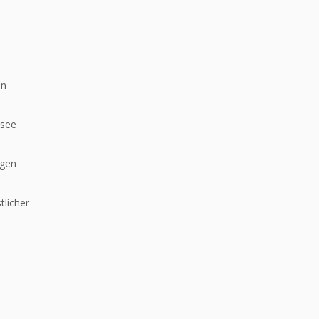
en
dsee
ngen
tlicher