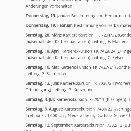
Änderungen vorbehalten
Donnerstag, 15. Januar:
Bestimmung von Herbarmaterial 
Donnerstag, 19. Februar:
Bestimmung von Herbarmaterial
Samstag, 28. März:
Kartierexkursion TK 7231/32 (Gender
(außerhalb des Kartierquadranten) Leitung: F. Molder
Samstag, 18. April:
Kartierexkursion TK 7428/24 (Dilling
(außerhalb des Kartierquadranten) Leitung: C. Eglseer
Samstag, 16. Mai:
Kartierexkursion TK 7427/21 (Sonthei
Leitung: G. Starnecker
Samstag, 13. Juni:
Kartierexkursion TK 7030/24 (Wolferst
Ortsausgang) Leitung: G. Kunzmann
Samstag, 4. Juli
: Kartierexkursion. 7229/11 (Bissingen). 
Samstag, 8. August
: Kartierexkursion. 7430/22 (Wertinge
Treffpunkt: 13.00 Uhr, Niederaltheim, Dorfstraße, west
Samstag, 12. September
: Kartierexkursion. 7332/12 (Bu