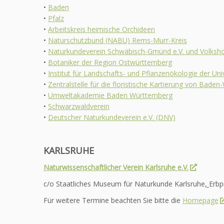
•
Baden
•
Pfalz
•
Arbeitskreis heimische Orchideen
•
Naturschutzbund (NABU) Rems-Murr-Kreis
•
Naturkundeverein Schwäbisch-Gmünd e.V. und Volks
•
Botaniker der Region Ostwürttemberg
•
Institut für Landschafts- und Pflanzenökologie der Un
•
Zentralstelle für die floristische Kartierung von Bad
•
Umweltakademie Baden Württemberg
•
Schwarzwaldverein
•
Deutscher Naturkundeverein e.V. (DNV)
KARLSRUHE
Naturwissenschaftlicher Verein Karlsruhe e.V.
c/o Staatliches Museum für Naturkunde Karlsruhe
,
Erbp
Für weitere Termine beachten Sie bitte die
Homepage