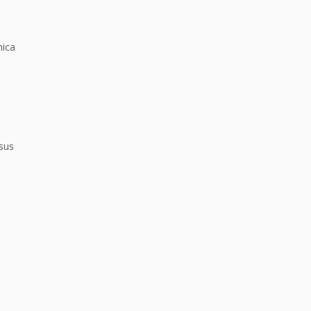
nica
sus