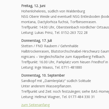
Freitag, 12. Juni
Hohenlohekreis, südlich von Waldenburg
NSG Obere Weide und eventuell NSG Entlesboden (bode
montana, Dactylorhiza fuchsii, Torfbinsenrasen.
Treffpunkt: 14.00 Uhr, Obersteinbach nördlicher Ortsau
Leitung: Lukas Prinz, Tel. 0152-263 722 28
Donnerstag, 17. Juli
Stetten / FND Raubern / Gehrnhalde
Halbtrockenrasen, Blutstorchschnabel-Hirschwurz-Sau
nigricans – Vergleichsfläche zum Kappelberg Fellbach.
Treffpunkt: 16.00 Uhr, Parkplatz vom Neuen Friedhof in 
Leitung: Inge Maass, Tel. 0711-481880
Donnerstag, 10. September
Sandkopf mit „Daimlerplatz“ südlich Solitude
Unter anderem Wasserpflanzen.
Treffpunkt und Zeit: noch festzulegen; siehe BAS-Home
Leitung: Hellmut Wagner, Tel. 0177-484 330 31
zum Seitenanfang