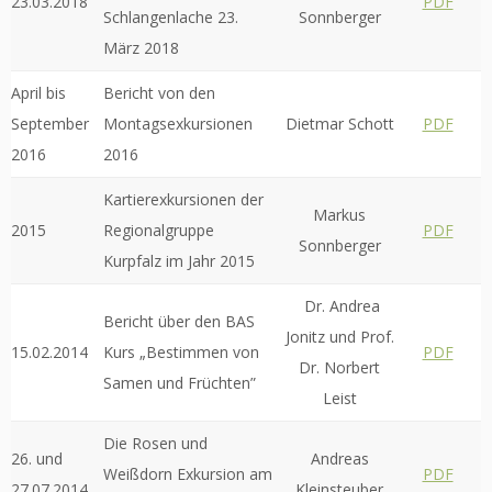
23.03.2018
PDF
Schlangenlache 23.
Sonnberger
März 2018
April bis
Bericht von den
September
Montagsexkursionen
Dietmar Schott
PDF
2016
2016
Kartierexkursionen der
Markus
2015
Regionalgruppe
PDF
Sonnberger
Kurpfalz im Jahr 2015
Dr. Andrea
Bericht über den BAS
Jonitz und Prof.
15.02.2014
Kurs „Bestimmen von
PDF
Dr. Norbert
Samen und Früchten”
Leist
Die Rosen und
26. und
Andreas
Weißdorn Exkursion am
PDF
27.07.2014
Kleinsteuber