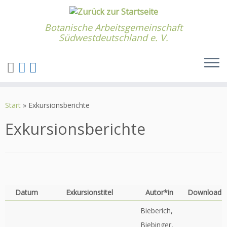
Botanische Arbeitsgemeinschaft
Südwestdeutschland e. V.
Zum
Inhalt
Start
»
Exkursionsberichte
springen
Exkursionsberichte
Datum
Exkursionstitel
Autor*in
Download
Bieberich,
Biebinger,