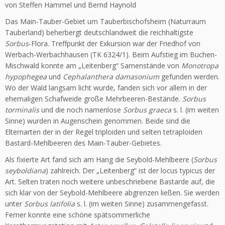
von Steffen Hammel und Bernd Haynold
Das Main-Tauber-Gebiet um Tauberbischofsheim (Naturraum
Tauber­land) beherbergt deutschlandweit die reichhaltigste
Sorbus
-Flora. Treff­punkt der Exkursion war der Friedhof von
Werbach-Werbachhausen (TK 6324/1). Beim Aufstieg im Buchen-
Mischwald konnte am „Leitenberg“ Samenstände von
Monotropa
hypophegea
und
Cephalanthera dama­sonium
gefunden werden.
Wo der Wald langsam licht wurde, fanden sich vor allem in der
ehemaligen Schafweide große Mehrbeeren-Bestände.
Sorbus
torminalis
und die noch namenlose
Sorbus graeca
s. l. (im weiten
Sinne) wurden in Augenschein genommen. Beide sind die
Elternarten der in der Regel triploiden und selten tetraploiden
Bastard-Mehlbeeren des Main-Tauber-Gebietes.
Als fixierte Art fand sich am Hang die Seybold-Mehlbeere (
Sorbus
seyboldiana
) zahlreich. Der „Leitenberg“ ist der locus typicus der
Art. Selten traten noch weitere unbeschriebene Bastarde auf, die
sich klar von der Seybold-Mehlbeere abgrenzen ließen. Sie werden
unter
Sorbus latifolia
s. l. (im weiten Sinne) zusammengefasst.
Ferner konnte eine schöne spätsommerliche