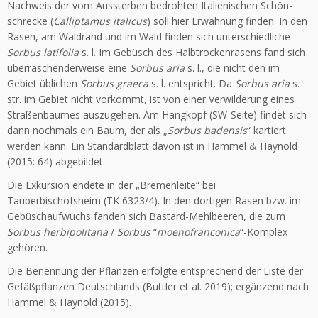
Nachweis der vom Aussterben bedrohten Italienischen Schön­
schrecke (
Calliptamus italicus
) soll hier Erwähnung finden. In den
Rasen, am Waldrand und im Wald finden sich unterschiedliche
Sorbus latifolia
s. l. Im Gebüsch des Halbtrockenrasens fand sich
überraschenderweise eine
Sorbus aria
s. l., die nicht den im
Gebiet üblichen
Sorbus graeca
s. l. entspricht. Da
Sorbus aria
s.
str. im Gebiet nicht vorkommt, ist von einer Verwilderung eines
Straßenbaumes auszugehen. Am Hangkopf (SW-Seite) findet sich
dann nochmals ein Baum, der als „
Sorbus badensis
“ kartiert
werden kann. Ein Standardblatt davon ist in Hammel & Haynold
(2015: 64) abgebildet.
Die Exkursion endete in der „Bremenleite“ bei
Tauberbischofsheim (TK 6323/4). In den dortigen Rasen bzw. im
Gebüschaufwuchs fanden sich Bastard-Mehlbeeren, die zum
Sorbus herbipolitana
/
Sorbus
“
moenofranconica
“-Komplex
gehören.
Die Benennung der Pflanzen erfolgte entsprechend der Liste der
Gefäß­pflanzen Deutschlands (Buttler et al. 2019); ergänzend nach
Hammel & Haynold (2015).