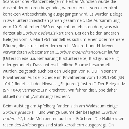
Scans der drei Pflanzenbelege im Herbar München wurde die
Ansicht der Autoren begründet, warum derzeit von einer nicht
korrekten Artbeschreibung ausgegangen wird. Es wurden Belege
in zwei unterschiedlichen Jahren gesammelt. Die Aufsammlung
vom 10. Septem­ber 1960 entspricht am ehesten dem, was wir
derzeit als
Sorbus badensis
kartieren. Bei den beiden anderen
Belegen vom 7. Mai 1961 handelt es sich um einen oder mehrere
Bäume, die aktuell unter dem von L. Meierott und N. Meyer
verwendeten Arbeitsnamen „
Sorbus moenofranconica
“ laufen
(Unterschiede u.a. Behaarung Blattunter­seite, Blattgrund keilig
oder gerundet). Dass unterschiedliche Bäume besammelt
wurden, zeigt sich auch bei den Belegen von R. Düll in seinem
Privatherbar. Auf der Schede im Privatherbar vom 10.09.1960 (SN
1041) findet sich der Hinweis: „Fr. (unreif) fast rot“. Der Beleg in M
(SN 1040) vermerkt: „Fr. kirschrot“. Wir führen die Sippe daher
aktuell nur mit „Anführungs­zeichen“.
Beim Aufstieg am Apfelberg fanden sich am Waldsaum einige
Sorbus graeca
s. l. und wenige Bäume der besagten „
Sorbus
badensis
“, beide Mehlbeeren auch mit Früchten. Die Halbtrocken­
rasen des Apfelberges sind stark xerotherm ausgeprägt. Ein