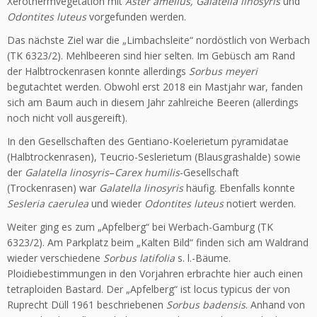
Xerothermvegetation mit
Aster amellus, Galatella linosyris
und
Odontites luteus
vorgefunden werden.
Das nächste Ziel war die „Limbachsleite“ nordöstlich von Werbach
(TK 6323/2). Mehlbeeren sind hier selten. Im Gebüsch am Rand
der Halb­trockenrasen konnte allerdings
Sorbus meyeri
begutachtet werden. Obwohl erst 2018 ein Mastjahr war, fanden
sich am Baum auch in diesem Jahr zahlreiche Beeren (allerdings
noch nicht voll ausgereift).
In den Gesellschaften des Gentiano-Koelerietum pyramidatae
(Halb­trockenrasen), Teucrio-Seslerietum (Blausgrashalde) sowie
der
Galatella linosyris
–
Carex humilis
-Gesellschaft
(Trockenrasen) war
Galatella linosyris
häufig. Ebenfalls konnte
Sesleria caerulea
und wieder
Odontites luteus
notiert werden.
Weiter ging es zum „Apfelberg“ bei Werbach-Gamburg (TK
6323/2). Am Parkplatz beim „Kalten Bild“ finden sich am Waldrand
wieder verschie­dene
Sorbus latifolia
s. l.-Bäume.
Ploidiebestimmungen in den Vorjahren erbrachte hier auch einen
tetraploiden Bastard. Der „Apfelberg“ ist locus typicus der von
Ruprecht Düll 1961 beschriebenen
Sorbus badensis
. Anhand von