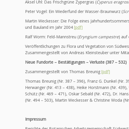
Aksel Uhl: Das Frischgrüne Zypergras (
Cyperus eragrost
Peter Vogel: Ein Wiederfund der Wasser-Braunwurz (
Scr
Martin Weckesser: Die Folge eines Jahrhundertsommer
und Bauland im Jahr 2004
[pdf]
Ralf Worm: Feld-Mannstreu (
Eryngium campestre
) auf
Veröffentlichungen zu Flora und Vegetation von Südwe
Zusammengestellt von Andreas Kleinsteuber unter Mi
Neue Fundorte – Bestätigungen – Verluste (387 – 532)
Zusammengestellt von Thomas Breunig
[pdf]
Thomas Breunig (Nr. 387 – 396), Franz G. Dunkel (Nr. 3
Herwanger (Nr. 413 – 438), Heike Horstmann (Nr. 439), 
Schütz (Nr. 469 – 471), Oskar Sebald (Nr. 472), Dr. Han
(Nr. 494 – 503), Martin Weckesser & Christine Woda (Nr.
Impressum
Berichte der Botanischen Arbeitsgemeinschaft Südwes