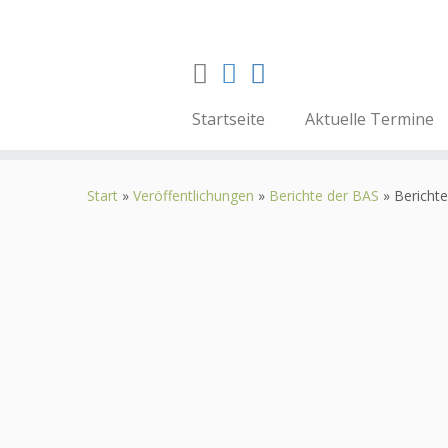
Startseite
Aktuelle Termine
Zum
Inhalt
Start
»
Veröffentlichungen
»
Berichte der BAS
»
Bericht
springen