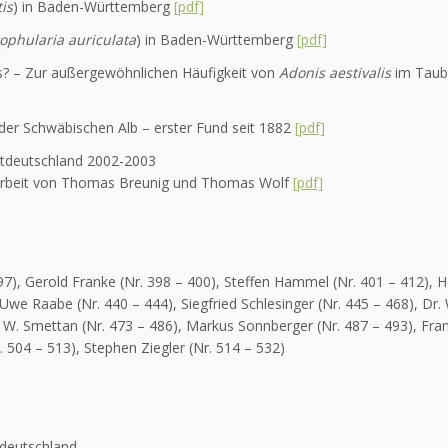
is
) in Baden-Württemberg
[pdf]
ophularia auriculata
) in Baden-Württemberg
[pdf]
s? – Zur außergewöhnlichen Häufigkeit von
Adonis aestivalis
im Taub
 der Schwäbischen Alb – erster Fund seit 1882
[pdf]
stdeutschland 2002-2003
tarbeit von Thomas Breunig und Thomas Wolf
[pdf]
97), Gerold Franke (Nr. 398 – 400), Steffen Hammel (Nr. 401 – 412), 
Uwe Raabe (Nr. 440 – 444), Siegfried Schlesinger (Nr. 445 – 468), Dr.
s W. Smettan (Nr. 473 – 486), Markus Sonnberger (Nr. 487 – 493), Fra
 504 – 513), Stephen Ziegler (Nr. 514 – 532)
tdeutschland