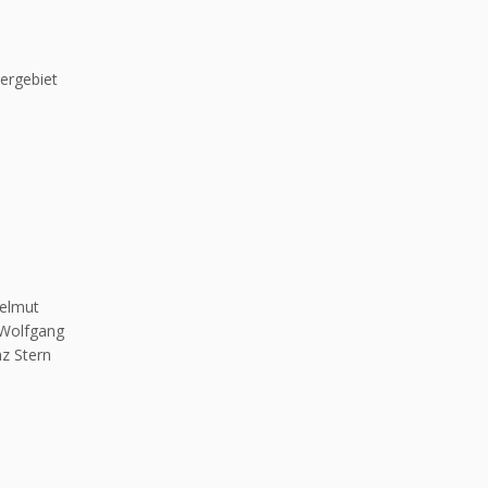
ergebiet
Helmut
 Wolfgang
nz Stern