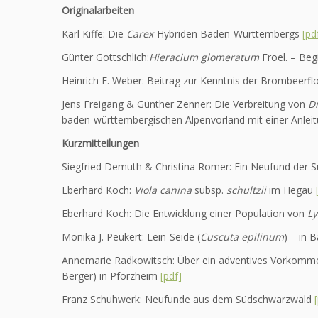
Originalarbeiten
Karl Kiffe: Die
Carex
-Hybriden Baden-Württembergs
[pd
Günter Gottschlich:
Hieracium glomeratum
Froel. – Beg
Heinrich E. Weber: Beitrag zur Kenntnis der Brombeer
Jens Freigang & Günther Zenner: Die Verbreitung von
Dr
baden-württembergischen Alpenvorland mit einer Anlei
Kurzmitteilungen
Siegfried Demuth & Christina Romer: Ein Neufund der 
Eberhard Koch:
Viola canina
subsp.
schultzii
im Hegau
Eberhard Koch: Die Entwicklung einer Population von
Ly
Monika J. Peukert: Lein-Seide (
Cuscuta epilinum
) – in
Annemarie Radkowitsch: Über ein adventives Vorkomme
Berger) in Pforzheim
[pdf]
Franz Schuhwerk: Neufunde aus dem Südschwarzwald