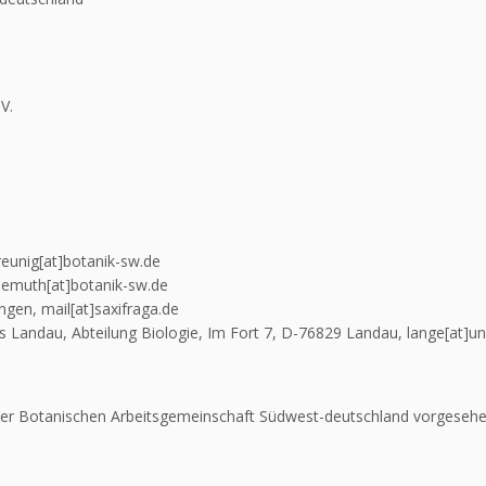
V.
eunig[at]botanik-sw.de
demuth[at]botanik-sw.de
gen, mail[at]saxifraga.de
Landau, Abteilung Biologie, Im Fort 7, D-76829 Landau, lange[at]un
n der Botanischen Arbeitsgemeinschaft Südwest-deutschland vorgesehe