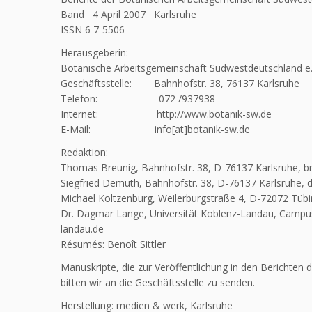
Band 4 April 2007 Karlsruhe
ISSN 6 7-5506
Herausgeberin:
Botanische Arbeitsgemeinschaft Südwestdeutschland e.
Geschäftsstelle: Bahnhofstr. 38, 76137 Karlsruhe
Telefon: 072 /937938
Internet: http://www.botanik-sw.de
E-Mail: info[at]botanik-sw.de
Redaktion:
Thomas Breunig, Bahnhofstr. 38, D-76137 Karlsruhe, br
Siegfried Demuth, Bahnhofstr. 38, D-76137 Karlsruhe, 
Michael Koltzenburg, Weilerburgstraße 4, D-72072 Tübin
Dr. Dagmar Lange, Universität Koblenz-Landau, Campus 
landau.de
Résumés: Benoît Sittler
Manuskripte, die zur Veröffentlichung in den Berichte
bitten wir an die Geschäftsstelle zu senden.
Herstellung: medien & werk, Karlsruhe