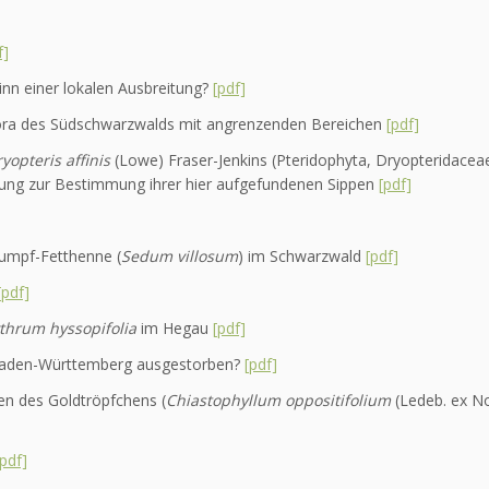
f]
inn einer lokalen Ausbreitung?
[pdf]
flora des Südschwarzwalds mit angrenzenden Bereichen
[pdf]
yopteris affinis
(Lowe) Fraser-Jenkins (Pteridophyta, Dryopteridacea
tung zur Bestimmung ihrer hier aufgefundenen Sippen
[pdf]
Sumpf-Fetthenne (
Sedum villosum
) im Schwarzwald
[pdf]
[pdf]
thrum hyssopifolia
im Hegau
[pdf]
 Baden-Württemberg ausgestorben?
[pdf]
n des Goldtröpfchens (
Chiastophyllum oppositifolium
(Ledeb. ex No
[pdf]