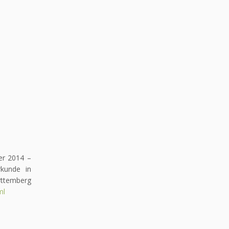
er 2014 –
rkunde in
rttemberg
ml