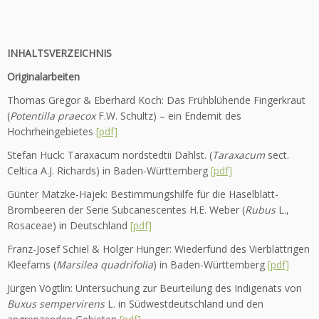
INHALTSVERZEICHNIS
Originalarbeiten
Thomas Gregor & Eberhard Koch: Das Frühblühende Fingerkraut
(
Potentilla praecox
F.W. Schultz) – ein Endemit des
Hochrheingebietes
[pdf]
Stefan Huck: Taraxacum nordstedtii Dahlst. (
Taraxacum
sect.
Celtica A.J. Richards) in Baden-Württemberg
[pdf]
Günter Matzke-Hajek: Bestimmungshilfe für die Haselblatt-
Brombeeren der Serie Subcanescentes H.E. Weber (
Rubus
L.,
Rosaceae) in Deutschland
[pdf]
Franz-Josef Schiel & Holger Hunger: Wiederfund des Vierblättrigen
Kleefarns (
Marsilea quadrifolia
) in Baden-Württemberg
[pdf]
Jürgen Vögtlin: Untersuchung zur Beurteilung des Indigenats von
Buxus sempervirens
L. in Südwestdeutschland und den