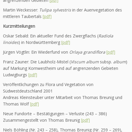
angrenzenden Gebieten
[pdf]
Martin Weckesser:
Tulipa sylvestris
in der Auenvegetation des
mittleren Taubertals
[pdf]
Kurzmitteilungen
Oskar Sebald: Ein aktueller Fund des Zwergflachs (
Radiola
linoides
) in Nordwürttemberg
[pdf]
Jürgen Vögtlin: Ein Wiederfund von
Orlaya grandiflora
[pdf]
Franz Zauner: Die Laubholz-Mistel (
Viscum album
subsp.
album
)
auf Markung Kornwestheim und auf angrenzenden Gebieten
Ludwigburgs
[pdf]
Veröffentlichungen zu Flora und Vegetation von
Südwestdeutschland 2001
Andreas Kleinsteuber unter Mitarbeit von Thomas Breunig und
Thomas Wolf
[pdf]
Neue Fundorte – Bestätigungen – Verluste (243 – 386)
Zusammengestellt von Thomas Breunig
[pdf]
Niels Böhling (Nr. 243 – 258), Thomas Breunig (Nr. 259 – 269),