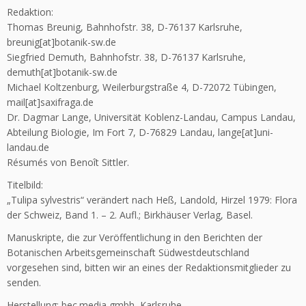
Redaktion:
Thomas Breunig, Bahnhofstr. 38, D-76137 Karlsruhe,
breunig[at]botanik-sw.de
Siegfried Demuth, Bahnhofstr. 38, D-76137 Karlsruhe,
demuth[at]botanik-sw.de
Michael Koltzenburg, Weilerburgstraße 4, D-72072 Tübingen,
mail[at]saxifraga.de
Dr. Dagmar Lange, Universität Koblenz-Landau, Campus Landau,
Abteilung Biologie, Im Fort 7, D-76829 Landau, lange[at]uni-
landau.de
Résumés von Benoît Sittler.
Titelbild:
„Tulipa sylvestris“ verändert nach Heß, Landold, Hirzel 1979: Flora
der Schweiz, Band 1. – 2. Aufl.; Birkhäuser Verlag, Basel.
Manuskripte, die zur Veröffentlichung in den Berichten der
Botanischen Arbeitsgemeinschaft Südwest­deutschland
vorgesehen sind, bitten wir an eines der Redaktionsmitglieder zu
senden.
Herstellung: bec.media gmbh, Karlsruhe