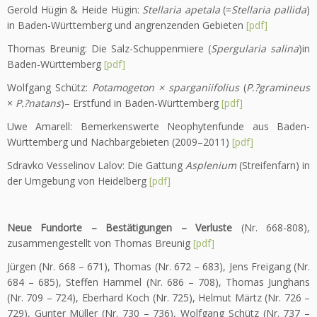
Gerold Hügin & Heide Hügin:
Stellaria apetala
(=
Stellaria pallida
)
in Baden-Württemberg und angrenzenden Gebieten
[pdf]
Thomas Breunig: Die Salz-Schuppenmiere (
Spergularia salina
)in
Baden-Württemberg
[pdf]
Wolfgang Schütz:
Potamogeton × sparganiifolius
(
P.
?
gramineus
×
P.
?
natans
)– Erstfund in Baden-Württemberg
[pdf]
Uwe Amarell: Bemerkenswerte Neophytenfunde aus Baden-
Württemberg und Nachbargebieten (2009–2011)
[pdf]
Sdravko Vesselinov Lalov: Die Gattung
Asplenium
(Streifenfarn) in
der Umgebung von Heidelberg
[pdf]
Neue Fundorte – Bestätigungen – Verluste
(Nr. 668-808),
zusammengestellt von Thomas Breunig
[pdf]
Jürgen (Nr. 668 – 671), Thomas (Nr. 672 – 683), Jens Freigang (Nr.
684 – 685), Steffen Hammel (Nr. 686 – 708), Thomas Junghans
(Nr. 709 – 724), Eberhard Koch (Nr. 725), Helmut Märtz (Nr. 726 –
729), Gunter Müller (Nr. 730 – 736), Wolfgang Schütz (Nr. 737 –