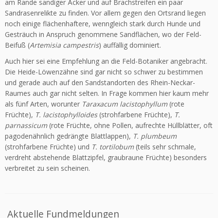
am Rande sandiger Äcker und auf Brachstreifen ein paar
Sandrasenrelikte zu finden. Vor allem gegen den Ortsrand liegen
noch einige flächenhaftere, wenngleich stark durch Hunde und
Gesträuch in Anspruch genommene Sandflächen, wo der Feld-
Beifuß (
Artemisia campestris
) auffällig dominiert.
Auch hier sei eine Empfehlung an die Feld-Botaniker angebracht.
Die Heide-Löwenzähne sind gar nicht so schwer zu bestimmen
und gerade auch auf den Sandstandorten des Rhein-Neckar-
Raumes auch gar nicht selten. In Frage kommen hier kaum mehr
als fünf Arten, worunter
Taraxacum lacistophyllum
(rote
Früchte),
T. lacistophylloides
(stroh­farbene Früchte),
T.
parnassicum
(rote Früchte, ohne Pollen, aufrechte Hüllblätter, oft
pagodenähnlich gedrängte Blattlappen),
T. plumbeum
(strohfarbene Früchte) und
T. tortilobum
(teils sehr schmale,
verdreht abstehende Blattzipfel, graubraune Früchte) besonders
verbreitet zu sein scheinen.
Aktuelle Fundmeldungen