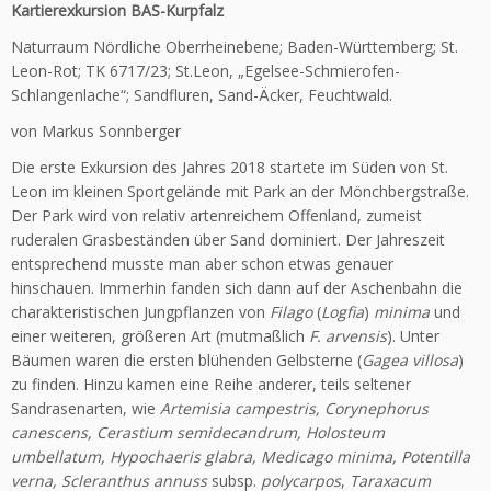
Kartierexkursion BAS-Kurpfalz
Naturraum Nördliche Oberrheinebene; Baden-Württemberg; St.
Leon-Rot; TK 6717/23; St.Leon, „Egelsee-Schmierofen-
Schlangenlache“; Sandfluren, Sand-Äcker, Feuchtwald.
von Markus Sonnberger
Die erste Exkursion des Jahres 2018 startete im Süden von St.
Leon im kleinen Sportgelände mit Park an der Mönchbergstraße.
Der Park wird von relativ artenreichem Offenland, zumeist
ruderalen Grasbeständen über Sand dominiert. Der Jahreszeit
entsprechend musste man aber schon etwas genauer
hinschauen. Immerhin fanden sich dann auf der Aschenbahn die
charakteristischen Jungpflanzen von
Filago
(
Logfia
)
minima
und
einer weiteren, größeren Art (mutmaßlich
F. arvensis
). Unter
Bäumen waren die ersten blühenden Gelbsterne (
Gagea villosa
)
zu finden. Hinzu kamen eine Reihe anderer, teils seltener
Sandrasenarten, wie
Artemisia campestris, Corynephorus
canescens, Cerastium semide­candrum, Holosteum
umbellatum, Hypochaeris glabra, Medicago minima, Potentilla
verna, Scleranthus annuss
subsp.
polycarpos
,
Taraxacum