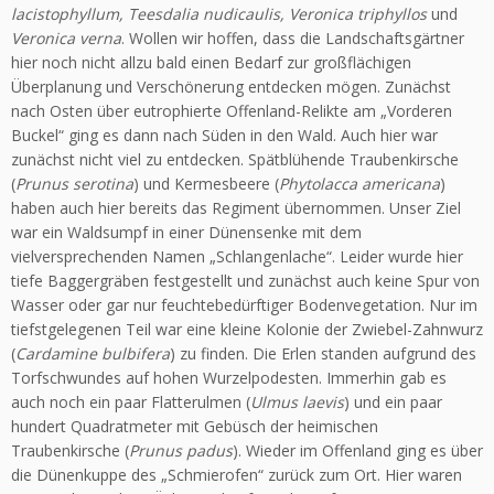
lacisto­phyllum, Teesdalia nudicaulis, Veronica triphyllos
und
Veronica verna
. Wollen wir hoffen, dass die Landschaftsgärtner
hier noch nicht allzu bald einen Bedarf zur großflächigen
Überplanung und Verschö­nerung entdecken mögen. Zunächst
nach Osten über eutrophierte Offenland-Relikte am „Vorderen
Buckel“ ging es dann nach Süden in den Wald. Auch hier war
zunächst nicht viel zu entdecken. Spätblühende Trauben­kirsche
(
Prunus serotina
) und Kermesbeere (
Phytolacca americana
)
haben auch hier bereits das Regiment übernommen. Unser Ziel
war ein Waldsumpf in einer Dünensenke mit dem
vielversprechenden Namen „Schlangenlache“. Leider wurde hier
tiefe Baggergräben fest­gestellt und zunächst auch keine Spur von
Wasser oder gar nur feuchte­bedürftiger Bodenvegetation. Nur im
tiefstgelegenen Teil war eine kleine Kolonie der Zwiebel-Zahnwurz
(
Cardamine bulbifera
) zu finden. Die Erlen standen aufgrund des
Torfschwundes auf hohen Wurzelpodesten. Immerhin gab es
auch noch ein paar Flatterulmen (
Ulmus laevis
) und ein paar
hundert Quadratmeter mit Gebüsch der heimischen
Traubenkirsche (
Prunus padus
). Wieder im Offenland ging es über
die Dünenkuppe des „Schmierofen“ zurück zum Ort. Hier waren