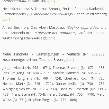
(Alnus cordata)
in Konstanz
[pdf]
Heinz Schultheiss & Thomas Breunig: Ein Neufund des Rankenden
Lerchensporns
(Ceratocapnos claviculata)
in Baden-Württemberg
[pdf]
Alfred Buchholz: Das Alpen-Mastkraut
(Sagina saginoides)
und
der Kronenlattich
(Calycocorsus stipitatus)
auf der baden-
württembergischen Adelegg
[pdf]
Neue Fundorte – Bestätigungen – Verluste
(Nr. 668-808),
zusammengestellt von Thomas Breunig
[pdf]
Jürgen Alberti (Nr. 668 – 671), Thomas Breunig (Nr. 672 – 683),
Jens Freigang (Nr. 684 – 685), Steffen Hammel (Nr. 686 – 708),
Thomas Junghans (Nr. 709 – 724), Eberhard Koch (Nr. 725),
Helmut Märtz (Nr. 726 – 729), Gunter Müller (Nr. 730 – 736),
Wolfgang Schütz (Nr. 737 – 738), Hans W. Smettan (Nr. 739 –
753), Franz Stern (Nr. 754), Harald Streitz (Nr. 755 – 770), Martin
Weiss (Nr. 771), Stephen Ziegler (Nr. 772 – 808)