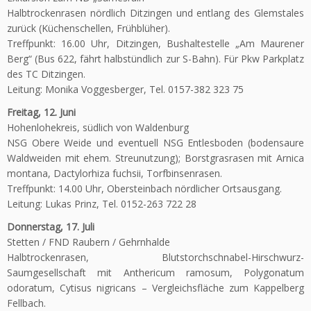
Halbtrockenrasen nördlich Ditzingen und entlang des Glemstales
zurück (Küchenschellen, Frühblüher).
Treffpunkt: 16.00 Uhr, Ditzingen, Bushaltestelle „Am Maurener
Berg“ (Bus 622, fährt halbstündlich zur S-Bahn). Für Pkw Parkplatz
des TC Ditzingen.
Leitung: Monika Voggesberger, Tel. 0157-382 323 75
Freitag, 12. Juni
Hohenlohekreis, südlich von Waldenburg
NSG Obere Weide und eventuell NSG Entlesboden (bodensaure
Waldweiden mit ehem. Streunutzung); Borstgrasrasen mit Arnica
montana, Dactylorhiza fuchsii, Torfbinsenrasen.
Treffpunkt: 14.00 Uhr, Obersteinbach nördlicher Ortsausgang.
Leitung: Lukas Prinz, Tel. 0152-263 722 28
Donnerstag, 17. Juli
Stetten / FND Raubern / Gehrnhalde
Halbtrockenrasen, Blutstorchschnabel-Hirschwurz-
Saumgesellschaft mit Anthericum ramosum, Polygonatum
odoratum, Cytisus nigricans – Vergleichsfläche zum Kappelberg
Fellbach.