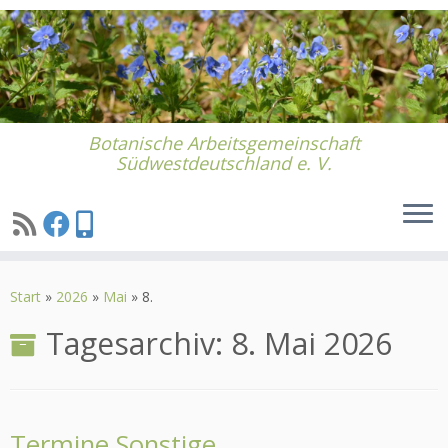
Botanische Arbeitsgemeinschaft
Südwestdeutschland e. V.
Zum
Inhalt
Start
»
2026
»
Mai
»
8.
springen
Tagesarchiv:
8. Mai 2026
Termine Sonstige