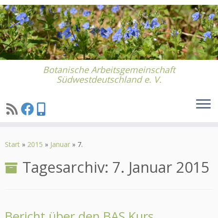
Botanische Arbeitsgemeinschaft
Südwestdeutschland e. V.
Zum
Inhalt
Start
»
2015
»
Januar
»
7.
springen
Tagesarchiv:
7. Januar 2015
Bericht über den BAS Kurs