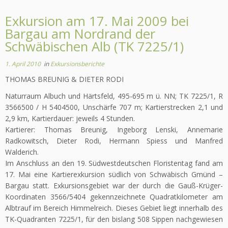
Exkursion am 17. Mai 2009 bei
Bargau am Nordrand der
Schwäbischen Alb (TK 7225/1)
1. April 2010
in
Exkursionsberichte
THOMAS BREUNIG & DIETER RODI
Naturraum Albuch und Härtsfeld, 495-695 m ü. NN; TK 7225/1, R
3566500 / H 5404500, Unschärfe 707 m; Kartierstrecken 2,1 und
2,9 km, Kartierdauer: jeweils 4 Stunden.
Kartierer: Thomas Breunig, Ingeborg Lenski, Annemarie
Radkowitsch, Dieter Rodi, Hermann Spiess und Manfred
Walderich.
Im Anschluss an den 19. Südwestdeutschen Floristentag fand am
17. Mai eine Kartierexkursion südlich von Schwäbisch Gmünd –
Bargau statt. Exkursionsgebiet war der durch die Gauß-Krüger-
Koordinaten 3566/5404 gekennzeichnete Quadratkilometer am
Albtrauf im Bereich Himmelreich. Dieses Gebiet liegt innerhalb des
TK-Quadranten 7225/1, für den bislang 508 Sippen nachgewiesen