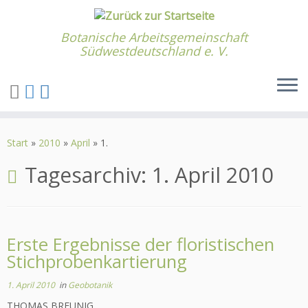
Botanische Arbeitsgemeinschaft
Südwestdeutschland e. V.
Zum
Inhalt
Start
»
2010
»
April
»
1.
springen
Tagesarchiv:
1. April 2010
Erste Ergebnisse der floristischen
Stichprobenkartierung
1. April 2010
in
Geobotanik
THOMAS BREUNIG