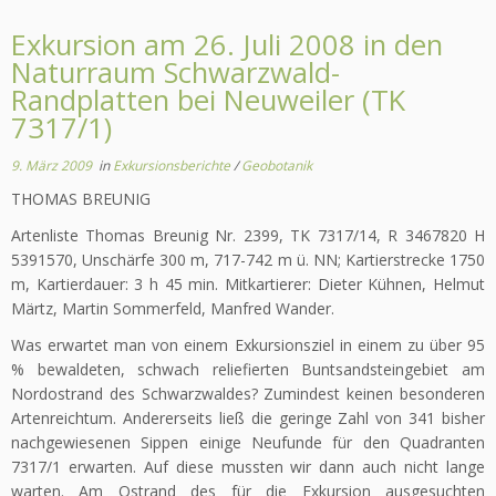
Exkursion am 26. Juli 2008 in den
Naturraum Schwarzwald-
Randplatten bei Neuweiler (TK
7317/1)
9. März 2009
in
Exkursionsberichte
/
Geobotanik
THOMAS BREUNIG
Artenliste Thomas Breunig Nr. 2399, TK 7317/14, R 3467820 H
5391570, Unschärfe 300 m, 717-742 m ü. NN; Kartierstrecke 1750
m, Kartierdauer: 3 h 45 min. Mitkartierer: Dieter Kühnen, Helmut
Märtz, Martin Sommerfeld, Manfred Wander.
Was erwartet man von einem Exkursionsziel in einem zu über 95
% bewaldeten, schwach reliefierten Buntsandsteingebiet am
Nordostrand des Schwarzwaldes? Zumindest keinen besonderen
Artenreichtum. Andererseits ließ die geringe Zahl von 341 bisher
nachgewiesenen Sippen einige Neufunde für den Quadranten
7317/1 erwarten. Auf diese mussten wir dann auch nicht lange
warten. Am Ostrand des für die Exkursion ausgesuchten