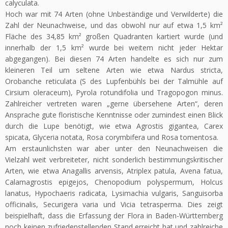
calyculata.
Hoch war mit 74 Arten (ohne Unbeständige und Verwilderte) die
Zahl der Neunachweise, und das obwohl nur auf etwa 1,5 km²
Fläche des 34,85 km² großen Quadranten kartiert wurde (und
innerhalb der 1,5 km² wurde bei weitem nicht jeder Hektar
abgegangen). Bei diesen 74 Arten handelte es sich nur zum
kleineren Teil um seltene Arten wie etwa Nardus stricta,
Orobanche reticulata (S des Lupfenbühls bei der Talmühle auf
Cirsium oleraceum), Pyrola rotundifolia und Tragopogon minus.
Zahlreicher vertreten waren „gerne übersehene Arten“, deren
Ansprache gute floristische Kenntnisse oder zumindest einen Blick
durch die Lupe benötigt, wie etwa Agrostis gigantea, Carex
spicata, Glyceria notata, Rosa corymbifera und Rosa tomentosa.
Am erstaunlichsten war aber unter den Neunachweisen die
Vielzahl weit verbreiteter, nicht sonderlich bestimmungskritischer
Arten, wie etwa Anagallis arvensis, Atriplex patula, Avena fatua,
Calamagrostis epigejos, Chenopodium polyspermum, Holcus
lanatus, Hypochaeris radicata, Lysimachia vulgaris, Sanguisorba
officinalis, Securigera varia und Vicia tetrasperma. Dies zeigt
beispielhaft, dass die Erfassung der Flora in Baden-Württemberg
noch keinen zufriedenstellenden Stand erreicht hat und zahlreiche