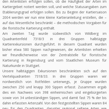
den Artenlisten erfolgen sollen, ob die Häufigkeit der Arten im
Kartiergebiet notiert werden soll, und welche Statusangaben zum
Etablierungsgrad erfolgen sollen. Bis zu Beginn der Kartiersaison
2004 werden wir nun eine kleine Kartieranleitung erstellen, die –
auf das Wesentliche beschränkt – die methodischen Vorgaben für
die floristische Kartierung enthält.
Am zweiten Tag wurde südwestlich von Wildberg im
Quadrantenfeld 7318/3 in drei Gruppen halbtägige
Kartierexkursionen durchgeführt. In diesem Quadrant wurden
bisher etwa 580 Sippen nachgewiesen, die Artenlisten erhielten
wir freundlicherweise von der Zentralstelle für floristische
Kartierung in Regensburg und vom Staatlichen Museum für
Naturkunde in Stuttgart.
Unsere halbtägigen Exkursionen beschränkten sich auf den
Viertelquadranten 7318/33. In drei Gruppen waren wir
nordwestlich von Rotfelden unterwegs, je Gruppe wurden
zwischen 250 und knapp 300 Sippen erfasst. Zusammen ergab
dies ein Nachweis von 398 einheimischen und eingebürgerten
sowie von 34 unbeständigen Sippen, und damit fast 75 % der bis
dahin erfassten Artenzahl. Von den festgestellten Sippen waren 84
neu für den Quadranten, darunter regional seltene Arten wie