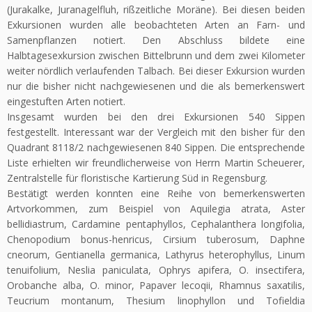
(Jurakalke, Juranagelfluh, rißzeitliche Moräne). Bei diesen beiden
Exkursionen wurden alle beobachteten Arten an Farn- und
Samenpflanzen notiert. Den Abschluss bildete eine
Halbtagesexkursion zwischen Bittelbrunn und dem zwei Kilometer
weiter nördlich verlaufenden Talbach. Bei dieser Exkursion wurden
nur die bisher nicht nachgewiesenen und die als bemerkenswert
eingestuften Arten notiert.
Insgesamt wurden bei den drei Exkursionen 540 Sippen
festgestellt. Interessant war der Vergleich mit den bisher für den
Quadrant 8118/2 nachgewiesenen 840 Sippen. Die entsprechende
Liste erhielten wir freundlicherweise von Herrn Martin Scheuerer,
Zentralstelle für floristische Kartierung Süd in Regensburg.
Bestätigt werden konnten eine Reihe von bemerkenswerten
Artvorkommen, zum Beispiel von Aquilegia atrata, Aster
bellidiastrum, Cardamine pentaphyllos, Cephalanthera longifolia,
Chenopodium bonus-henricus, Cirsium tuberosum, Daphne
cneorum, Gentianella germanica, Lathyrus heterophyllus, Linum
tenuifolium, Neslia paniculata, Ophrys apifera, O. insectifera,
Orobanche alba, O. minor, Papaver lecoqii, Rhamnus saxatilis,
Teucrium montanum, Thesium linophyllon und Tofieldia