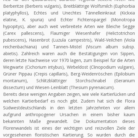
Berberitze (Berberis vulgaris), Breitblättrige Wolfsmilch (Euphorbia
platyphyllos), Echtes und Unechtes Tännelleinkraut (Kickxia
elatine, K. spuria) und Echter Fichtenspargel (Monotropa
hypopitys), aber auch weit verbreitete Arten wie Bleiche Segge
(Carex pallescens), Flaumiger Wiesenhafer (Helictotrichon
pubescens), Hasenbrot (Luzula campestris), Wald-Veilchen (Viola
reichenbachiana) und Tannen-Mistel (Viscum album subsp.
abietis). Zahlreich waren auch die Bestätigungen von Sippen,
deren letzte Nachweise vor 1970 lagen, zum Beispiel für die Arten
Wegwarte (Cichorium intybus), Wirbeldost (Clinopodium vulgare),
Grüner Pippau (Crepis capillaris), Berg-Weidenröschen (Epilobium
montanum), Schlitzblättriger Storchschnabel (Geranium
dissectum) und Wiesen-Leinblatt (Thesium pyrenaicum).
Bereits diese wenigen Angaben zeigen, wie viele Kartierlücken und
welchen Kartierbedarf es noch gibt. Zudem hat sich die Flora
Südwestdeutschlands in den letzten Jahrzehnten vor allem
aufgrund anthropogener Ursachen in einem bisher kaum
bekannten Maße gewandelt. Die Dokumentation dieses
Florenwandels ist eines der wichtigen und reizvollen Ziele der
vorgesehenen floristischen Kartierung. So wurden durch die